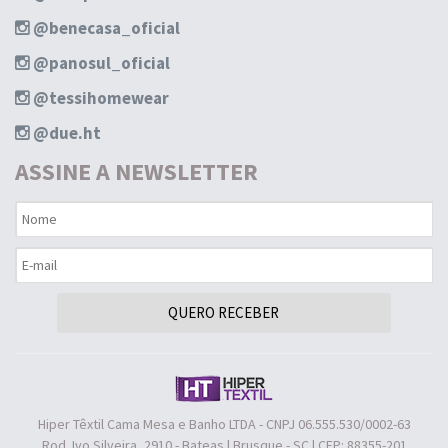
@benecasa_oficial
@panosul_oficial
@tessihomewear
@due.ht
ASSINE A NEWSLETTER
QUERO RECEBER
Hiper Têxtil Cama Mesa e Banho LTDA - CNPJ 06.555.530/0002-63
Rod. Ivo Silveira, 2910 - Bateas | Brusque - SC | CEP: 88355-201