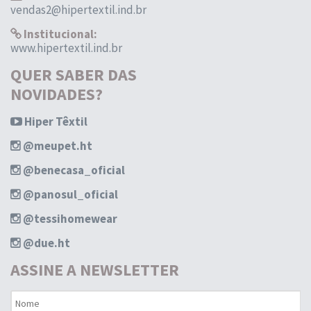
vendas2@hipertextil.ind.br
Institucional:
www.hipertextil.ind.br
QUER SABER DAS
NOVIDADES?
Hiper Têxtil
@meupet.ht
@benecasa_oficial
@panosul_oficial
@tessihomewear
@due.ht
ASSINE A NEWSLETTER