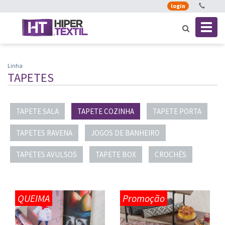
login
Toggl
naviga
Linha
TAPETES
TAPETE SALA
TAPETE COZINHA
TAPETE PORTA
TAPETES RAVENA
JOGOS DE BANHEIRO
TAPETES AVULSOS
TAPETE BOX
CROCHÊS
QUEIMA
Promoção