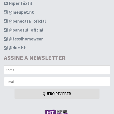
Hiper Têxtil
@meupet.ht
@benecasa_oficial
@panosul_oficial
@tessihomewear
@due.ht
ASSINE A NEWSLETTER
QUERO RECEBER