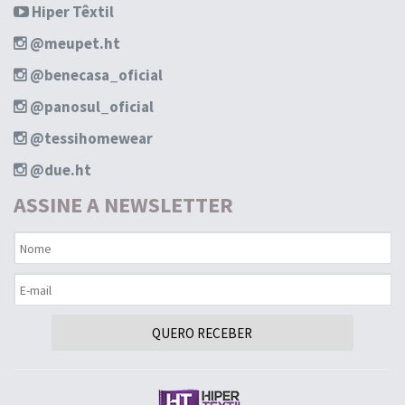
Hiper Têxtil
@meupet.ht
@benecasa_oficial
@panosul_oficial
@tessihomewear
@due.ht
ASSINE A NEWSLETTER
QUERO RECEBER