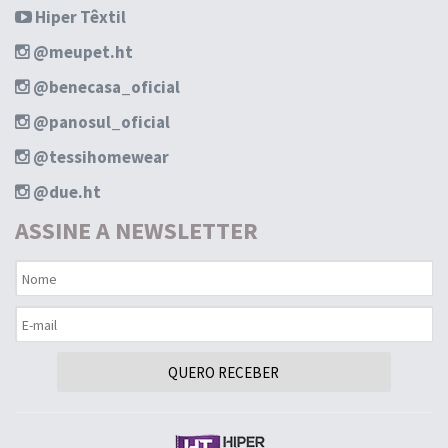
Hiper Têxtil
@meupet.ht
@benecasa_oficial
@panosul_oficial
@tessihomewear
@due.ht
ASSINE A NEWSLETTER
QUERO RECEBER