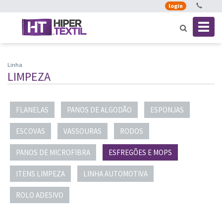
login
Toggl
naviga
Linha
LIMPEZA
FLANELAS
PANOS DE ALGODÃO
ESPONJAS
ESCOVAS
VASSOURAS
RODOS
PANOS DE MICROFIBRA
ESFREGÕES E MOPS
ITENS LIMPEZA
LINHA AUTOMOTIVA
ROLO ADESIVO