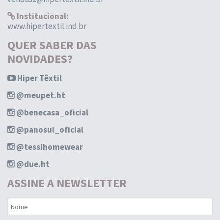
Institucional:
www.hipertextil.ind.br
QUER SABER DAS
NOVIDADES?
Hiper Têxtil
@meupet.ht
@benecasa_oficial
@panosul_oficial
@tessihomewear
@due.ht
ASSINE A NEWSLETTER