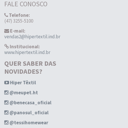
FALE CONOSCO
Telefone:
(47) 3255-5100
E-mail:
vendas2@hipertextil.ind.br
Institucional:
www.hipertextil.ind.br
QUER SABER DAS
NOVIDADES?
Hiper Têxtil
@meupet.ht
@benecasa_oficial
@panosul_oficial
@tessihomewear