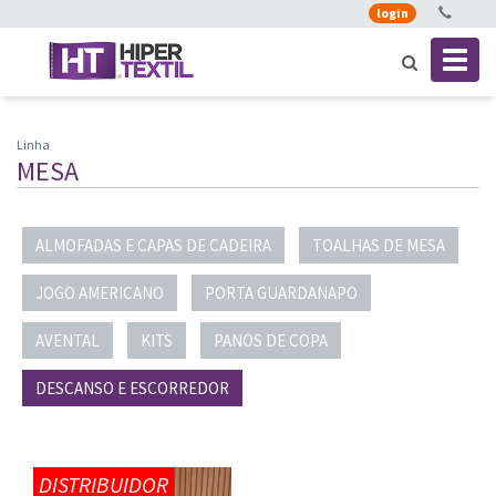
login
Toggl
naviga
Linha
MESA
ALMOFADAS E CAPAS DE CADEIRA
TOALHAS DE MESA
JOGO AMERICANO
PORTA GUARDANAPO
AVENTAL
KITS
PANOS DE COPA
DESCANSO E ESCORREDOR
DISTRIBUIDOR