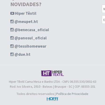
NOVIDADES?
Hiper Têxtil
@meupet.ht
@benecasa_oficial
@panosul_oficial
@tessihomewear
@due.ht
Hiper Têxtil Cama Mesa e Banho LTDA - CNPJ 06.555.530/0002-63
Rod. Ivo Silveira, 2910 - Bateas | Brusque - SC | CEP: 88355-201
Todos direitos reservados |
Política de Privacidade