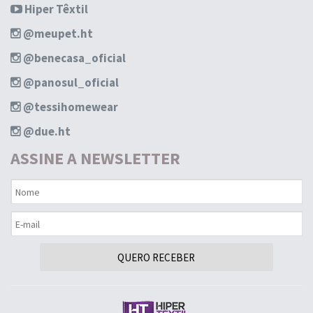
Hiper Têxtil
@meupet.ht
@benecasa_oficial
@panosul_oficial
@tessihomewear
@due.ht
ASSINE A NEWSLETTER
QUERO RECEBER