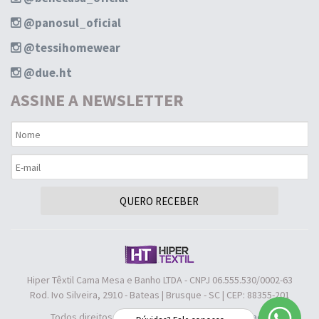
@panosul_oficial
@tessihomewear
@due.ht
ASSINE A NEWSLETTER
QUERO RECEBER
Hiper Têxtil Cama Mesa e Banho LTDA - CNPJ 06.555.530/0002-63
Rod. Ivo Silveira, 2910 - Bateas | Brusque - SC | CEP: 88355-201
Todos direitos reservados |
Política de Privacidade