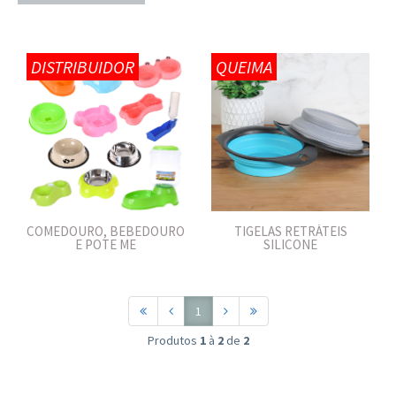
DISTRIBUIDOR
QUEIMA
COMEDOURO, BEBEDOURO
TIGELAS RETRÁTEIS
E POTE ME
SILICONE
1
Produtos
1
à
2
de
2