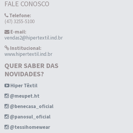
FALE CONOSCO
Telefone:
(47) 3255-5100
E-mail:
vendas2@hipertextil.ind.br
Institucional:
www.hipertextil.ind.br
QUER SABER DAS
NOVIDADES?
Hiper Têxtil
@meupet.ht
@benecasa_oficial
@panosul_oficial
@tessihomewear