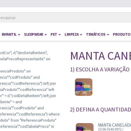
INFANTIL
SLEEPWEAR
PET
LIMPEZA
TEMÁTICOS
PRODUTOS
MANTA CAN
odCor", d."desDetalheItem",
TabelaPrecoRepresentante" on
1) ESCOLHA A VARIAÇÃO
renciaProduto" on
ncia"."codProduto" and
ncia"."codReferencia") left join
iaProduto"."codReferencia" left
" = d."codDetalheItem") left join
iente" = and
encia"."codProduto" and
2) DEFINA A QUANTIDA
ferencia"."codReferencia") where
oduto" from "ReferenciaProduto"
MANTA CANELADA 
eferencia"."codTabelaPreco" in
15.06.0140.0072 /