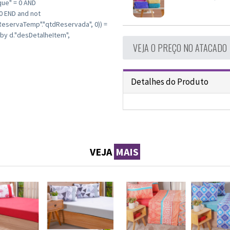
que" = 0 AND
 0 END and not
ReservaTemp"."qtdReservada", 0)) =
 by d."desDetalheItem",
VEJA O PREÇO NO ATACADO
Detalhes do Produto
VEJA
MAIS