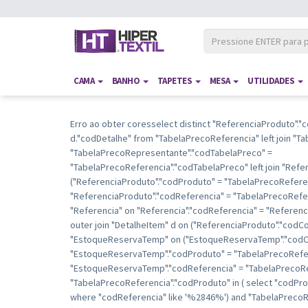
CAMA
BANHO
TAPETES
MESA
UTILIDADES
Erro ao obter coresselect distinct "ReferenciaProduto"."c
d."codDetalhe" from "TabelaPrecoReferencia" left join "
"TabelaPrecoRepresentante"."codTabelaPreco" =
"TabelaPrecoReferencia"."codTabelaPreco" left join "Refe
("ReferenciaProduto"."codProduto" = "TabelaPrecoRefere
"ReferenciaProduto"."codReferencia" = "TabelaPrecoRefere
"Referencia" on "Referencia"."codReferencia" = "Referenc
outer join "DetalheItem" d on ("ReferenciaProduto"."codCor
"EstoqueReservaTemp" on ("EstoqueReservaTemp"."codCl
"EstoqueReservaTemp"."codProduto" = "TabelaPrecoRefer
"EstoqueReservaTemp"."codReferencia" = "TabelaPrecoRe
"TabelaPrecoReferencia"."codProduto" in ( select "codPr
where "codReferencia" like '%2846%') and "TabelaPrecoR