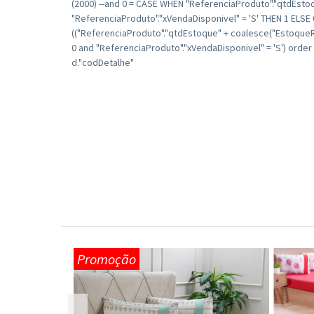
(2000) --and 0 = CASE WHEN "ReferenciaProduto"."qtdEsto
"ReferenciaProduto"."xVendaDisponivel" = 'S' THEN 1 ELSE
(("ReferenciaProduto"."qtdEstoque" + coalesce("Estoque
0 and "ReferenciaProduto"."xVendaDisponivel" = 'S') order
d."codDetalhe"
Promoção