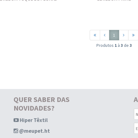
1
Produtos
1
à
3
de
3
QUER SABER DAS
A
NOVIDADES?
Hiper Têxtil
@meupet.ht